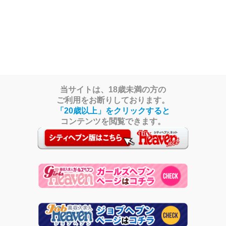
肩・背中・鼠蹊部・睾丸 等）や脱毛と 淫らしい手淫（手コキ）で ス
当サイトは、18歳未満の方の
ご利用をお断りしております。
「20歳以上」をクリックすると
コンテンツを閲覧できます。
口コミ
女性求人