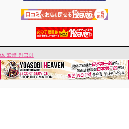
！
简体
繁體
한국어
ごす事が出来て嬉しかったです。
と観察しながら攻めてくださるので心の温かさを感
願い致します?