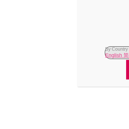
一宮でお会いしたS様?
お礼が遅くなってしまい、申し訳ありません！
By Country
English
初めましてでしたが、楽しいお時間を一緒に過
タイプだとおっしゃっていただけ光栄です??
攻め方もすごく優しくてこちらの様子をちゃん
じました?
タイミングが合いましたらまたぜひよろしくお