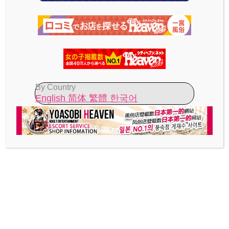
ホーム
岐阜県
関市
By Country
愛知県の格安ホテル
English
简体
繁體
한국어
一宮・稲沢・犬山
リゾート一宮店 【料金/終日2500円】
小牧・春日井
ノンノ 【料金/終日2500円】
上小田井・清州
クリスマス 一宮 【料金/3000円～】
ウォーターゲート 【料金/3000円～】
金山・名古屋・伏見
Will 【料金/3000円～】
新栄・千種・今池・黒川
イマージュ ツインタワーズ 【料金/3000円～】