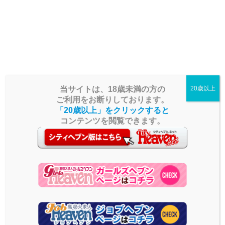
極上素人女子による 回春マッサージ（足・肩・背中・鼠蹊部・睾丸 等）
や脱毛と 淫らしい手淫（手コキ）で ストレスを解消しリフレッシュして下
さい。
当サイトは、18歳未満の方の
20歳以上
ご利用をお断りしております。
「20歳以上」をクリックすると
コンテンツを閲覧できます。
関市
回春性感メンズエステ猫の手 多
可児市
治見/土岐/瑞浪
2020.05.20