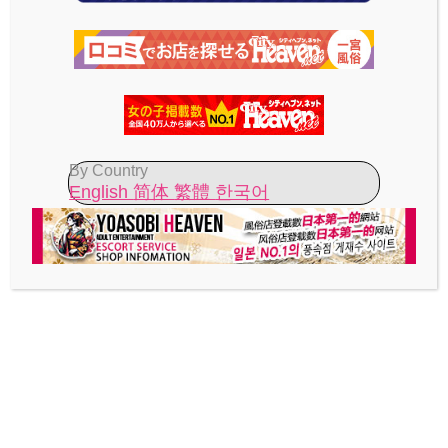
ホーム
愛知県
瀬戸市
By Country
愛知県の格安ホテル
English
简体
繁體
한국어
一宮・稲沢・犬山
リゾート一宮店 【料金/終日2500円】
小牧・春日井
ノンノ 【料金/終日2500円】
上小田井・清州
クリスマス 一宮 【料金/3000円～】
ウォーターゲート 【料金/3000円～】
金山・名古屋・伏見
Will 【料金/3000円～】
新栄・千種・今池・黒川
イマージュ ツインタワーズ 【料金/3000円～】