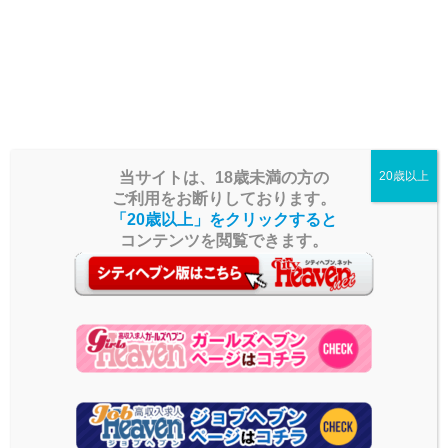
極上素人女子による 回春マッサージ（足・肩・背中・鼠蹊部・睾丸 等）
や脱毛と 淫らしい手淫（手コキ）で ストレスを解消しリフレッシュして下
さい。
当サイトは、18歳未満の方の
20歳以上
ご利用をお断りしております。
「20歳以上」をクリックすると
コンテンツを閲覧できます。
瀬戸市
猫の手
三重県
2020.05.19