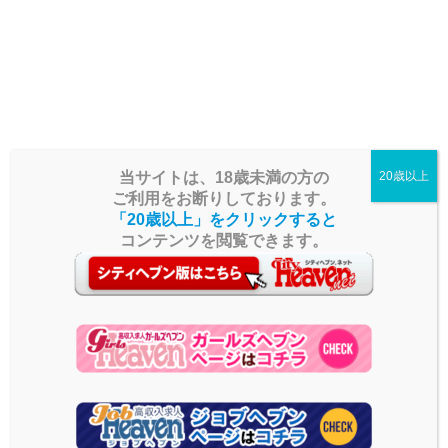
極上素人女子による 回春マッサージ（足・肩・背中・鼠蹊部・睾丸 等）
や脱毛と 淫らしい手淫（手コキ）で ストレスを解消しリフレッシュして下
さい。
当サイトは、18歳未満の方の
20歳以上
ご利用をお断りしております。
「20歳以上」をクリックすると
コンテンツを閲覧できます。
ログイン
ユーザー名またはメールアドレス
パスワード