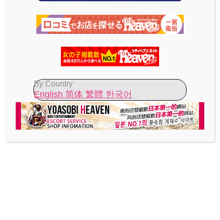
ログイン状態を保存する
登録
By Country
English
简体
繁體
한국어
パスワードをお忘れですか ?
猫の手
ホーム